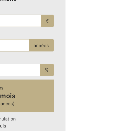
€
années
%
és
 mois
rances)
mulation
uls