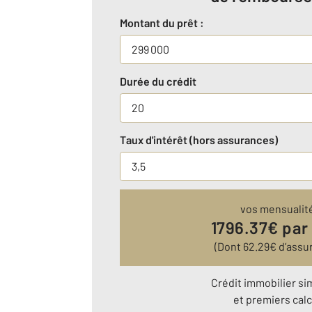
Montant du prêt :
Durée du crédit
Taux d'intérêt (hors assurances)
vos mensualit
1796.37
€ par
(Dont
62.29
€ d’assu
Crédit immobilier si
et premiers calc