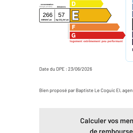
consommation
(énergie primaire)
émissions
266
57
2
2
kg CO
/m
.an
kWh/m
.an
2
logement extrêmement peu performant
Date du DPE : 23/06/2026
Bien proposé par
Baptiste
Le Coguic
EI
, age
Calculer vos men
de rembours