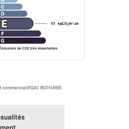
57
kgCO
/m
.an
2
2
Émissions de CO2 très importantes
nt commercial (RSAC 953114659)
sualités
ement