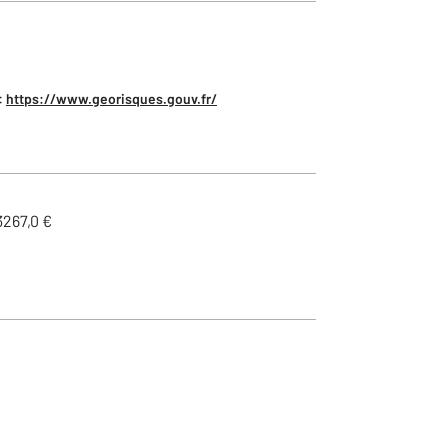
:
https://www.georisques.gouv.fr/
3267,0 €