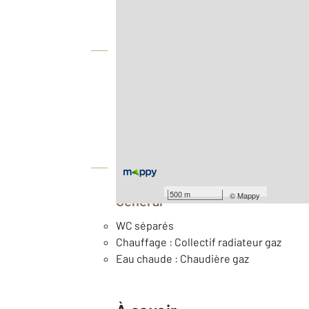
Vue globale
2
Surface totale : 54 m
ème
Étage : 2
Année construction : 1966
Équipements
500 m
©
Mappy
Général
WC séparés
Chauffage : Collectif radiateur gaz
Eau chaude : Chaudière gaz