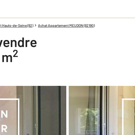
 Hauts-de-Seine (92)
Achat Appartement MEUDON (92190)
vendre
2
2 m