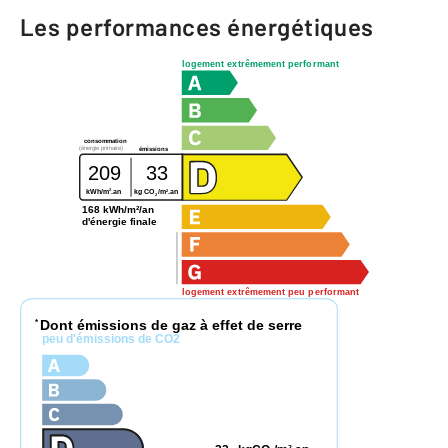
Les performances énergétiques
logement extrêmement performant
consommation
(énergie primaire)
émissions
209
33
2
2
kWh/m
.an
kg CO
/m
.an
2
168 kWh/m²/an
d'énergie finale
logement extrêmement peu performant
Dont émissions de gaz à effet de serre
*
peu d'émissions de CO2
2