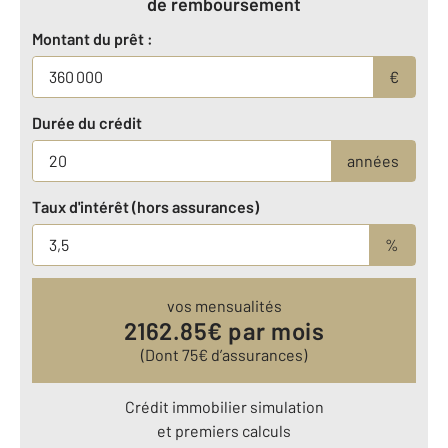
de remboursement
Montant du prêt :
€
Durée du crédit
années
Taux d'intérêt (hors assurances)
%
vos mensualités
2162.85
€ par mois
(Dont
75
€ d’assurances)
Crédit immobilier simulation
et premiers calculs