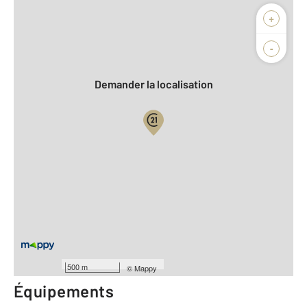
Afficher sur la carte :
+
Agence
Biens vendus
-
Demander la localisation
Vue globale
2
Surface totale : 68,8 m
2
Surface habitable : 68,8 m
Type d'appartement : F4
ème
Étage : 4
Nombre de pièces : 4
[Voir le détail]
Année construction : 1960
500 m
©
Mappy
Équipements